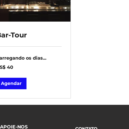
ar-Tour
arregando os dias...
S$ 40
lares
ericanos
Agendar
APOIE-NOS
CONTATO