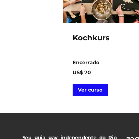
Kochkurs
Encerrado
70
US$ 70
Dólares
americanos
Ver curso
Seu guia gay independente do Rio
RIO G