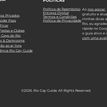
POLÍTI
CAS
Política de Reembolso
Ao
nos apoiar
,
Entrega Digital
gratuito e atua
ios Privados
Termos e Condições
minhas dicas a
sider Pass
Política de Privacidade
Rio, eu agrade
Ficar
rápida no Goog
Festas e Clubes
o guia ativo e
s Gays do Rio
com uma avali
s & Darkrooms
ão ao ar livre
tência Rio Gay Guide
©2026. Rio Gay Guide. All Rights Reserved.