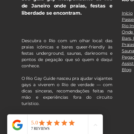
de Janeiro o
nde praias, festas e
liberdade se encontram.
Início
Passe
Rio In
Onde 
Bars, 
Descubra o Rio com um olhar local: das
Praia
praias icônicas e bares queer-friendly às
Sauna
festas underground, saunas, darkrooms e
Pegaç
pontos de pegação que só quem é daqui
Assis
conhece.
Blog
O Rio Gay Guide nasceu pra ajudar viajantes
gays a viverem o Rio de verdade — com
dicas sinceras, recomendações feitas na
mão e experiências fora do circuito
turístico.